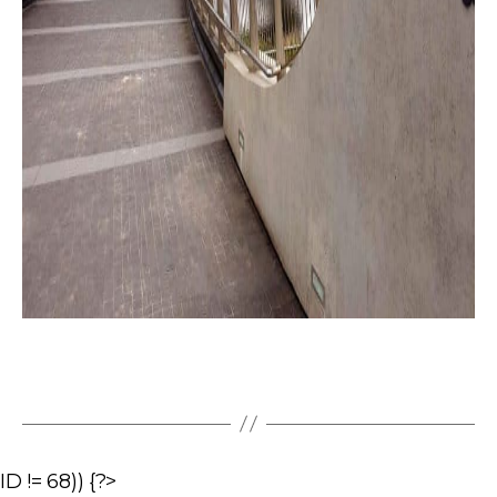
ID != 68)) {?>