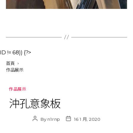
ID != 68)) {?>
首頁
作品展示
Categories
作品展示
沖孔意象板
Post
Post
By
n1rnp
16 1 月, 2020
author
date