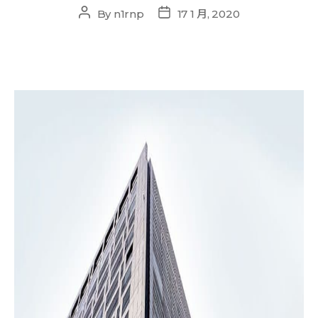
Post
Post
By
n1rnp
17 1 月, 2020
author
date