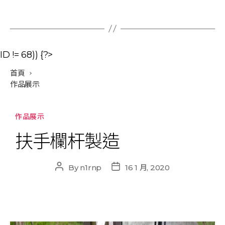
ID != 68)) {?>
首頁
作品展示
Categories
作品展示
扶手欄杆製造
Post
Post
By
n1rnp
16 1 月, 2020
author
date